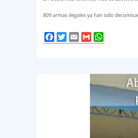
809 armas ilegales ya han sido decomisa
Facebook
Twitter
Email
Gmail
Whats