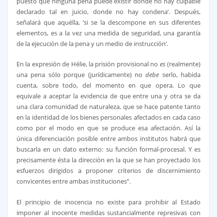
puesto que ninguna pena puede existir donde no hay culpable
declarado tal en juicio, donde no hay condena’. Después,
señalará que aquélla, ‘si se la descompone en sus diferentes
elementos, es a la vez una medida de seguridad, una garantía
de la ejecución de la pena y un medio de instrucción’.
En la expresión de Hélie, la prisión provisional no
es
(realmente)
una pena sólo porque (jurídicamente) no
debe
serlo, habida
cuenta, sobre todo, del momento en que opera. Lo que
equivale a aceptar la evidencia de que entre una y otra se da
una clara comunidad de naturaleza, que se hace patente tanto
en la identidad de los bienes personales afectados en cada caso
como por el modo en que se produce esa afectación. Así la
única diferenciación posible entre ambos institutos habrá que
buscarla en un dato externo: su función formal-procesal. Y es
precisamente ésta la dirección en la que se han proyectado los
esfuerzos dirigidos a proponer criterios de discernimiento
convicentes entre ambas instituciones”.
El principio de inocencia no existe para prohibir al Estado
imponer al inocente medidas sustancialmente represivas con