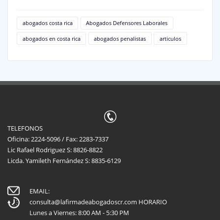
abogados costa rica
Abogados Defensores Laborales
abogados en costa rica
abogados penalistas
articulos
TELEFONOS
Oficina: 2224-5096 / Fax: 2283-7337
Lic Rafael Rodriguez S: 8826-8822
Licda. Yamileth Fernández S: 8835-6129
EMAIL:
consulta@lafirmadeabogadoscr.com
HORARIO
Lunes a Viernes: 8:00 AM - 5:30 PM