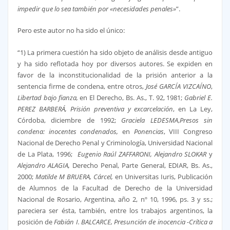
impedir que lo sea también por «necesidades penales»
”.
Pero este autor no ha sido el único:
“1) La primera cuestión ha sido objeto de análisis desde antiguo
y ha sido reflotada hoy por diversos autores. Se expiden en
favor de la inconstitucionalidad de la prisión anterior a la
sentencia firme de condena, entre otros,
José GARCÍA VIZCAÍNO
,
Libertad bajo fianza,
en El Derecho, Bs. As., T. 92, 1981;
Gabriel E.
PEREZ BARBERÁ,
Prisión preventiva y excarcelación
, en La Ley,
Córdoba, diciembre de 1992;
Graciela LEDESMA
,
Presos sin
condena: inocentes condenados,
en
Ponencias
, VIII Congreso
Nacional de Derecho Penal y Criminología, Universidad Nacional
de La Plata, 1996;
Eugenio Raúl ZAFFARONI, Alejandro SLOKAR
y
Alejandro ALAGIA,
Derecho Penal, Parte General, EDIAR, Bs. As.,
2000;
Matilde M BRUERA, Cárcel,
en Universitas Iuris, Publicación
de Alumnos de la Facultad de Derecho de la Universidad
Nacional de Rosario, Argentina, año 2, nº 10, 1996, ps. 3 y ss.;
pareciera ser ésta, también, entre los trabajos argentinos, la
posición de
Fabián I. BALCARCE,
Presunción de inocencia -Crítica a