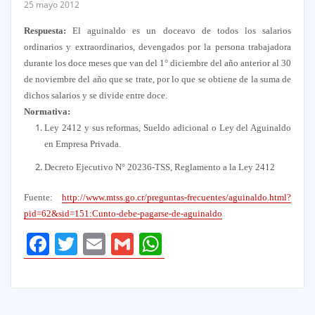
25 mayo 2012
Respuesta:
El aguinaldo es un doceavo de todos los salarios
ordinarios y extraordinarios, devengados por la persona trabajadora
durante los doce meses que van del 1° diciembre del año anterior al 30
de noviembre del año que se trate, por lo que se obtiene de la suma de
dichos salarios y se divide entre doce.
Normativa:
Ley 2412 y sus reformas, Sueldo adicional o Ley del Aguinaldo
en Empresa Privada.
Decreto Ejecutivo N° 20236-TSS, Reglamento a la Ley 2412
Fuente:
http://www.mtss.go.cr/preguntas-frecuentes/aguinaldo.html?
pid=62&sid=151:Cunto-debe-pagarse-de-aguinaldo
Facebook
Twitter
Email
Gmail
WhatsApp