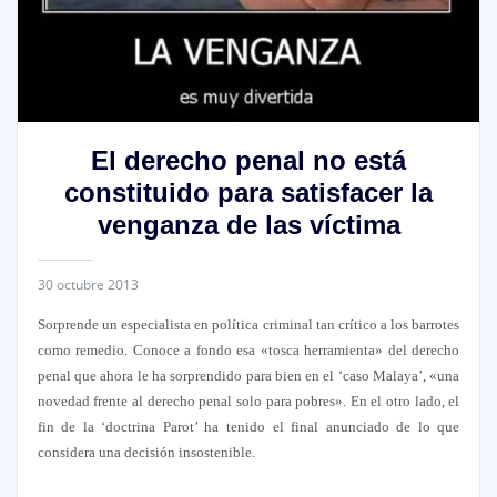
El derecho penal no está
constituido para satisfacer la
venganza de las víctima
30 octubre 2013
Sorprende un especialista en política criminal tan crítico a los barrotes
como remedio. Conoce a fondo esa «tosca herramienta» del derecho
penal que ahora le ha sorprendido para bien en el ‘caso Malaya’, «una
novedad frente al derecho penal solo para pobres». En el otro lado, el
fin de la ‘doctrina Parot’ ha tenido el final anunciado de lo que
considera una decisión insostenible.