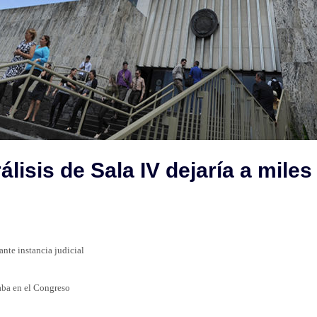
álisis de Sala IV dejaría a mile
ante instancia judicial
aba en el Congreso