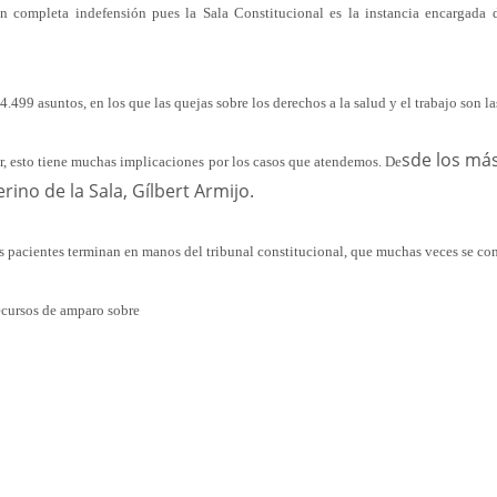
 en completa indefensión pues la Sala Constitucional es la instancia encargada 
4.499 asuntos, en los que las quejas sobre los derechos a la salud y el trabajo son l
sde los más
, esto tiene muchas implicaciones por los casos que atendemos. De
rino de la Sala, Gílbert Armijo.
 los pacientes terminan en manos del tribunal constitucional, que muchas veces se co
recursos de amparo sobre
App