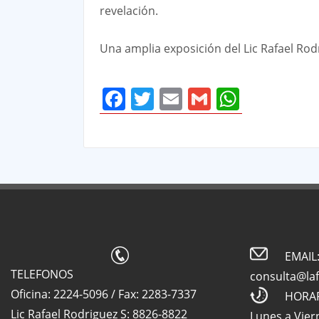
revelación.
Una amplia exposición del Lic Rafael Rod
Facebook
Twitter
Email
Gmail
Whats
EMAIL
TELEFONOS
consulta@la
Oficina: 2224-5096 / Fax: 2283-7337
HORA
Lic Rafael Rodriguez S: 8826-8822
Lunes a Vier