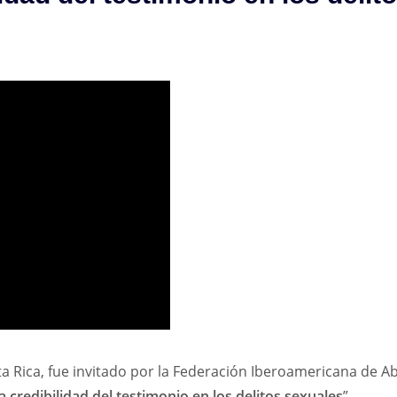
ta Rica, fue invitado por la Federación Iberoamericana de A
a credibilidad del testimonio en los delitos sexuales
”