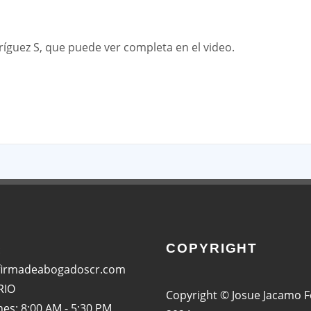
ríguez S, que puede ver completa en el video.
App
COPYRIGHT
:
firmadeabogadoscr.com
RIO
Copyright © Josue Jacamo 
nes: 8:00 AM - 5:30 PM