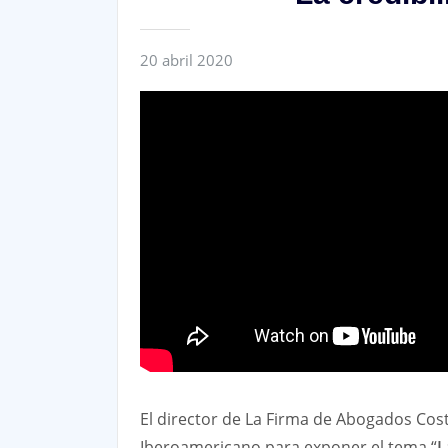
20 abril 2020
El director de La Firma de Abogados Cos
Iberoamericano para exponer el tema “
L