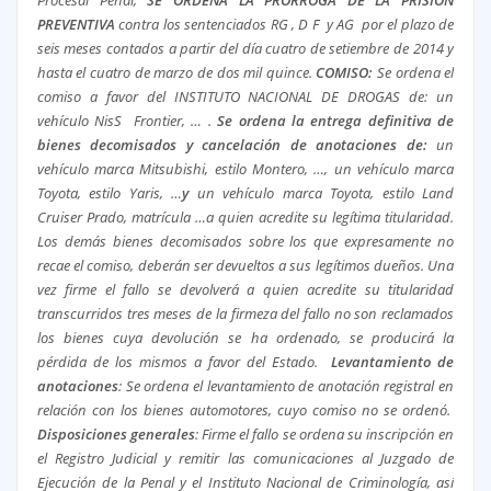
PREVENTIVA
contra los sentenciados RG , D F y AG por el plazo de
seis meses contados a partir del día cuatro de setiembre de 2014 y
hasta el cuatro de marzo de dos mil quince.
COMISO:
Se ordena el
comiso a favor del INSTITUTO NACIONAL DE DROGAS de: un
vehículo NisS Frontier, … .
Se ordena la entrega definitiva de
bienes decomisados y cancelación de anotaciones de:
un
vehículo marca Mitsubishi, estilo Montero, …, un vehículo marca
Toyota, estilo Yaris, …
y
un vehículo marca Toyota, estilo Land
Cruiser Prado, matrícula …a quien acredite su legítima titularidad.
Los demás bienes decomisados sobre los que expresamente no
recae el comiso, deberán ser devueltos a sus legítimos dueños. Una
vez firme el fallo se devolverá a quien acredite su titularidad
transcurridos tres meses de la firmeza del fallo no son reclamados
los bienes cuya devolución se ha ordenado, se producirá la
pérdida de los mismos a favor del Estado.
Levantamiento de
anotaciones
: Se ordena el levantamiento de anotación registral en
relación con los bienes automotores, cuyo comiso no se ordenó.
Disposiciones generales
: Firme el fallo se ordena su inscripción en
el Registro Judicial y remitir las comunicaciones al Juzgado de
Ejecución de la Penal y el Instituto Nacional de Criminología, así