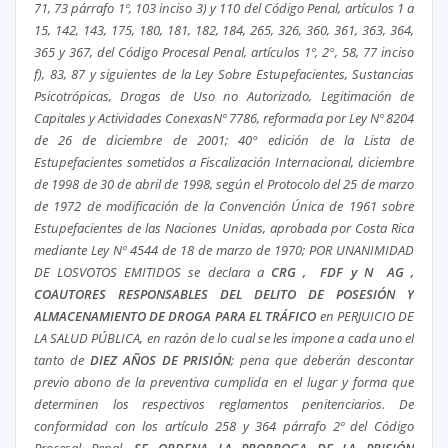
71, 73 párrafo 1º, 103 inciso 3) y 110 del Código Penal, artículos 1 a
15, 142, 143, 175, 180, 181, 182, 184, 265, 326, 360, 361, 363, 364,
365 y 367, del Código Procesal Penal, artículos 1º, 2°, 58, 77 inciso
f), 83, 87 y siguientes de la Ley Sobre Estupefacientes, Sustancias
Psicotrópicas, Drogas de Uso no Autorizado, Legitimación de
Capitales y Actividades Conexas
Nº 7786, reformada por Ley Nº 8204
de 26 de diciembre de 2001; 40° edición de la Lista de
Estupefacientes sometidos a Fiscalización Internacional, diciembre
de 1998 de 30 de abril de 1998, según el Protocolo del 25 de marzo
de 1972 de modificación de la Convención Única de 1961 sobre
Estupefacientes de las Naciones Unidas, aprobada por Costa Rica
mediante Ley Nº 4544 de 18 de marzo de 1970; POR UNANIMIDAD
DE LOS
VOTOS EMITIDOS se declara a
CRG , FDF y N AG ,
COAUTORES RESPONSABLES DEL DELITO DE POSESIÓN Y
ALMACENAMIENTO DE DROGA PARA EL TRÁFICO
en PERJUICIO DE
LA SALUD PÚBLICA, en razón de lo cual se les impone a cada uno el
tanto de
DIEZ AÑOS DE PRISIÓN
; pena que deberán descontar
previo abono de la preventiva cumplida en el lugar y forma que
determinen los respectivos reglamentos penitenciarios. De
conformidad con los artículo 258 y 364 párrafo 2º del Código
Procesal Penal,
SE ORDENA LA PRORROGA DE LA PRISIÓN