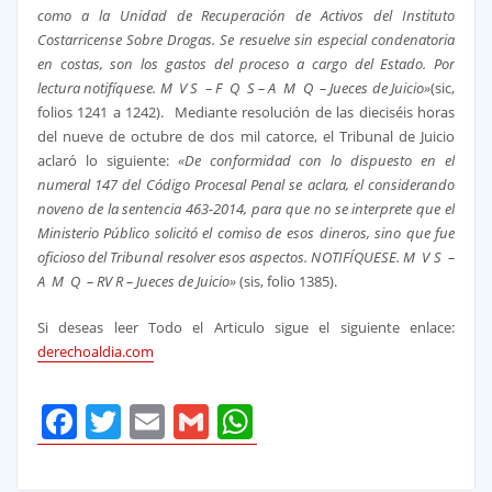
como a la Unidad de Recuperación de Activos del Instituto
Costarricense Sobre Drogas. Se resuelve sin especial condenatoria
en costas, son los gastos del proceso a cargo del Estado. Por
lectura notifíquese. M V S – F Q S – A M Q – Jueces de Juicio»
(sic,
folios 1241 a 1242). Mediante resolución de las dieciséis horas
del nueve de octubre de dos mil catorce, el Tribunal de Juicio
aclaró lo siguiente:
«De conformidad con lo dispuesto en el
numeral 147 del Código Procesal Penal se aclara, el considerando
noveno de la sentencia 463-2014, para que no se interprete que el
Ministerio Público solicitó el comiso de esos dineros, sino que fue
oficioso del Tribunal resolver esos aspectos. NOTIFÍQUESE. M V S –
A M Q – RV R – Jueces de Juicio»
(sis, folio 1385).
Si deseas leer Todo el Articulo sigue el siguiente enlace:
derechoaldia.com
Facebook
Twitter
Email
Gmail
WhatsApp