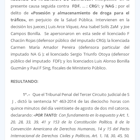
presente causa seguida contra
FDF
, … ;
CRG
1; y
NAG
; por el
delito de
«Posesión y almacenamiento de droga para el
tráfico»,
en perjuicio de la Salud Pública. Intervienen en la
decisión los jueces J Luis Arce Víquez, Ana Isabel Solís ZaM y Joe
Campos Bonilla. Se apersonaron en esta sede el licenciado F
Chacón Rojas (defensor público del imputado CRG); la licenciada
Carmen María Amador Pereira (defensora particular del
imputado NA G ); el licenciado Sergio Triunfo Otoya (defensor
público del imputado FDF); y los licenciados Luis Alonso Bonilla
Guzmán y Paul F Sing, fiscales de Ministerio Público.
RESULTANDO:
1°.–
Que el Tribunal Penal del Tercer Circuito Judicial de S
J , dictó la sentencia N° 463-2014 de las dieciocho horas con
quince minutos del día veintisiete de agosto de dos mil catorce,
declarando:
«
POR TANTO:
Con fundamento en lo expuesto y Art. 1,
20, 28, 33, 39, 41 y 153 de la Constitución Política, 8 de la
Convención Americana de Derechos Humanos, 14 y 15 del Pacto
Internacional de Derechos Civiles y Políticos, Art. 1, 18, 30, 45, 50,