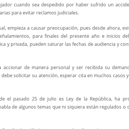
bajador cuando sea despedido por haber sufrido un accide
ias para evitar reclamos judiciales.
al, empieza a causar preocupación, pues desde ahora, exis
ñalamientos, para finales del presente año e inicios de
ica y privada, pueden saturar las fechas de audiencia y c
día accionar de manera personal y ser recibida su deman
a, debe solicitar su atención, esperar cita en muchos casos 
de el pasado 25 de julio es Ley de la República, ha p
 habla de algunos temas que ni siquiera están regulados o 