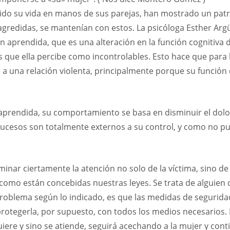
ido su vida en manos de sus parejas, han mostrado un patr
gredidas, se mantenían con estos. La psicóloga Esther Argüe
ión aprendida, que es una alteración en la función cognitiv
 que ella percibe como incontrolables. Esto hace que para l
a una relación violenta, principalmente porque su función c
prendida, su comportamiento se basa en disminuir el dolor,
 sucesos son totalmente externos a su control, y como no p
.
ar ciertamente la atención no solo de la víctima, sino de 
y como están concebidas nuestras leyes. Se trata de alguie
 problema según lo indicado, es que las medidas de seguridad
protegerla, por supuesto, con todos los medios necesarios. P
iere y sino se atiende, seguirá acechando a la mujer y con