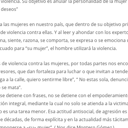
violencia. Su objetivo es anular la personalidad de la muje
 deseos”
a las mujeres en nuestro país, que dentro de su objetivo pr
e violencia contra ellas. Y al leer y ahondar con los exper
na, siente, razona, se comporta, se expresa o se emociona
uado para “su mujer”, el hombre utilizará la violencia.
 de violencia contra las mujeres, por todas partes nos enco
esores, que dan fortaleza para luchar o que invitan a tende
 a la calle, quiero sentirme libre”, “ No estas sola, denunci
o se mata”.
 se detiene con frases, no se detiene con el empoderamient
ón integral, mediante la cual no solo se atienda a la victim
es una tarea menor. Esa actitud antisocial, de agresión es 
décadas, de forma explícita y en la actualidad más tácita
 imponerse a «su» mujer”. ( Nos dice Montero Gómez )