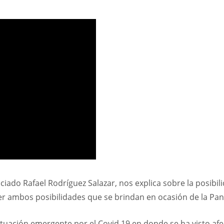
ciado Rafael Rodríguez Salazar, nos explica sobre la posibil
ger ambos posibilidades que se brindan en ocasión de la Pa
ituación emergente por el Covid 19 en donde se ha visto af