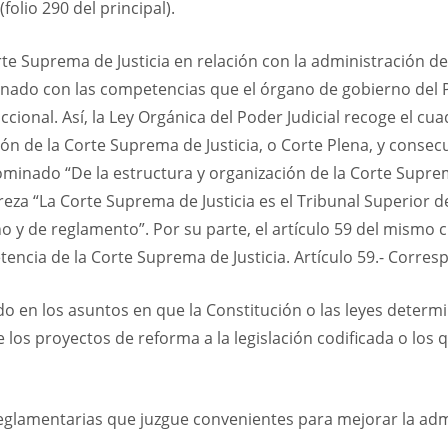
olio 290 del principal).
e Suprema de Justicia en relación con la administración de j
onado con las competencias que el órgano de gobierno del Po
ccional. Así, la Ley Orgánica del Poder Judicial recoge el c
ción de la Corte Suprema de Justicia, o Corte Plena, y conse
enominado “De la estructura y organización de la Corte Suprem
 reza “La Corte Suprema de Justicia es el Tribunal Superior 
o y de reglamento”. Por su parte, el artículo 59 del mismo 
encia de la Corte Suprema de Justicia. Artículo 59.- Corres
ado en los asuntos en que la Constitución o las leyes determ
los proyectos de reforma a la legislación codificada o los q
 reglamentarias que juzgue convenientes para mejorar la admi