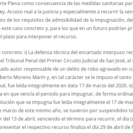
te Plena como consecuencia de las medidas sanitarias par
ley. Acceso real a la justicia y especialmente a recurrir la
to de los requisitos de admisibilidad de la impugnación, d
 este caso concreto y, para los que en un futuro podrían 
l plazo para interponer el recurso.
 concreto. i) La defensa técnica del encartado interpuso re
 Tribunal Penal del Primer Circuito Judicial de San José, al 
ntado autor responsable de un delito de robo agravado en c
lberto Moreno Marín y, en tal carácter se le impuso el tanto
pal, fue leída integralmente en data 17 de marzo del 2020. ii)
cha en que vencía el periodo para impugnar, de forma ordinaria
solución que se impugna fue leída integralmente el 17 de m
de marzo de este mismo año, se tuvieron por suspendidos to
 del 13 de abril, venciendo el término para recurrir, el día 
resentar el respectivo recurso finaliza el día 29 de abril de