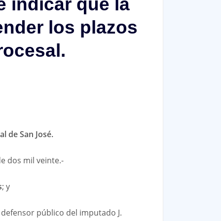
 indicar que la
ender los plazos
rocesal.
l de San José.
e dos mil veinte.-
s
; y
 defensor público del imputado J.