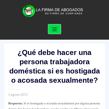
Skip
to
content
¿Qué debe hacer una
persona trabajadora
doméstica si es hostigada
o acosada sexualmente?
3 agosto 2012
Respuesta:
Si es hostigada o acosada sexualmente por alguna persona
dentro del hogar donde trabaja, puede acudir a la Oficina Inspección