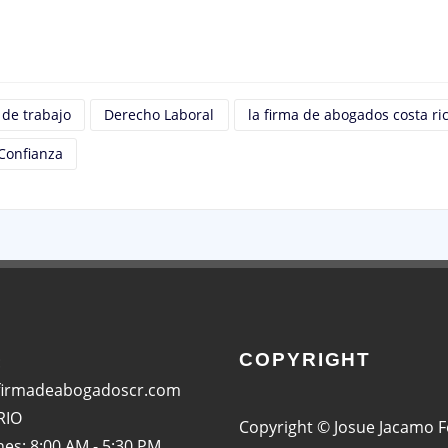
App
 de trabajo
Derecho Laboral
la firma de abogados costa ri
Confianza
COPYRIGHT
:
firmadeabogadoscr.com
RIO
Copyright © Josue Jacamo 
nes: 8:00 AM - 5:30 PM