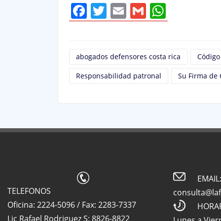
Facebook
Twitter
Email
Gmail
Whats
abogados defensores costa rica
Código
Responsabilidad patronal
Su Firma de 
EMAIL
TELEFONOS
consulta@la
Oficina: 2224-5096 / Fax: 2283-7337
HORA
Lic Rafael Rodriguez S: 8826-8822
Lunes a Vier