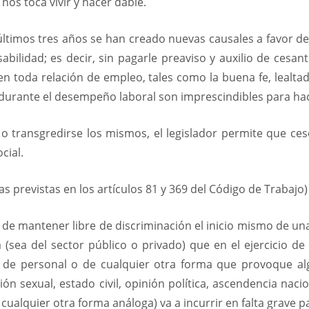
nos toca vivir y hacer dable.
 últimos tres años se han creado nuevas causales a favor d
bilidad; es decir, sin pagarle preaviso y auxilio de cesan
en toda relación de empleo, tales como la buena fe, lealtad
e durante el desempeño laboral son imprescindibles para hac
 o transgredirse los mismos, el legislador permite que ce
cial.
as previstas en los artículos 81 y 369 del Código de Trabajo
in de mantener libre de discriminación el inicio mismo de un
ea del sector público o privado) que en el ejercicio de 
de personal o de cualquier otra forma que provoque al
ción sexual, estado civil, opinión política, ascendencia nacion
 cualquier otra forma análoga) va a incurrir en falta grave pa