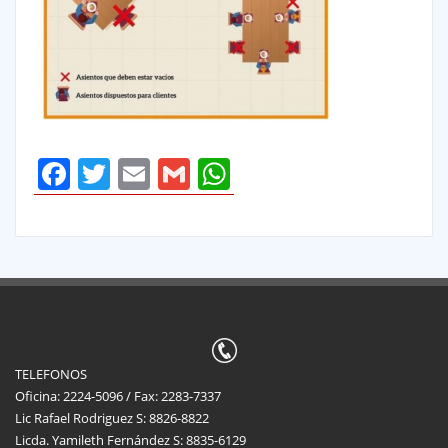
Facebook
Twitter
Email
Gmail
WhatsApp
TELEFONOS
Oficina: 2224-5096 / Fax: 2283-7337
Lic Rafael Rodriguez S: 8826-8822
Licda. Yamileth Fernández S: 8835-6129