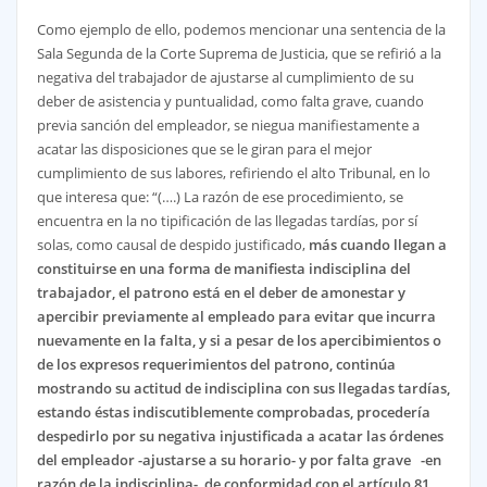
Como ejemplo de ello, podemos mencionar una sentencia de la
Sala Segunda de la Corte Suprema de Justicia, que se refirió a la
negativa del trabajador de ajustarse al cumplimiento de su
deber de asistencia y puntualidad, como falta grave, cuando
previa sanción del empleador, se niegua manifiestamente a
acatar las disposiciones que se le giran para el mejor
cumplimiento de sus labores, refiriendo el alto Tribunal, en lo
que interesa que: “(….) La razón de ese procedimiento, se
encuentra en la no tipificación de las llegadas tardías, por sí
solas, como causal de despido justificado,
más cuando llegan a
constituirse en una forma de manifiesta indisciplina del
trabajador, el patrono está en el deber de amonestar y
apercibir previamente al empleado para evitar que incurra
nuevamente en la falta, y si a pesar de los apercibimientos o
de los expresos requerimientos del patrono, continúa
mostrando su actitud de indisciplina con sus llegadas tardías,
estando éstas indiscutiblemente comprobadas, procedería
despedirlo por su negativa injustificada a acatar las órdenes
del empleador -ajustarse a su horario- y por falta grave -en
razón de la indisciplina-, de conformidad con el artículo 81,