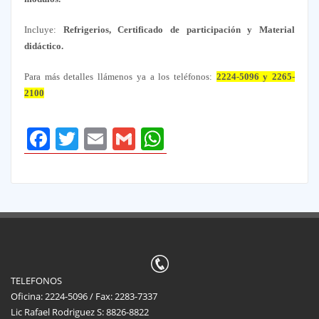
Incluye:
Refrigerios, Certificado de participación y Material
didáctico.
Para más detalles llámenos ya a los teléfonos:
2224-5096 y 2265-
2100
Facebook
Twitter
Email
Gmail
WhatsApp
TELEFONOS
Oficina: 2224-5096 / Fax: 2283-7337
Lic Rafael Rodriguez S: 8826-8822