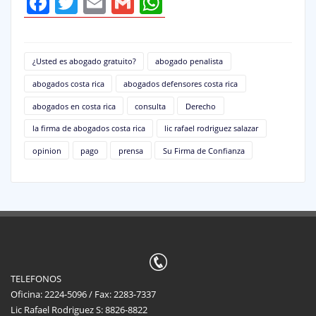
Facebook
Twitter
Email
Gmail
WhatsApp
¿Usted es abogado gratuito?
abogado penalista
abogados costa rica
abogados defensores costa rica
abogados en costa rica
consulta
Derecho
la firma de abogados costa rica
lic rafael rodriguez salazar
opinion
pago
prensa
Su Firma de Confianza
TELEFONOS
Oficina: 2224-5096 / Fax: 2283-7337
Lic Rafael Rodriguez S: 8826-8822