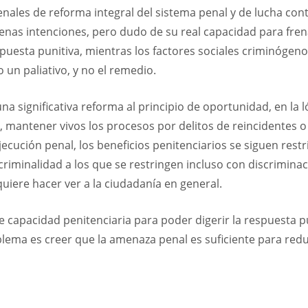
penales de reforma integral del sistema penal y de lucha cont
enas intenciones, pero dudo de su real capacidad para frena
 respuesta punitiva, mientras los factores sociales criminó
 un paliativo, y no el remedio.
na significativa reforma al principio de oportunidad, en la 
io, mantener vivos los procesos por delitos de reincidentes
ejecución penal, los beneficios penitenciarios se siguen rest
iminalidad a los que se restringen incluso con discriminació
uiere hacer ver a la ciudadanía en general.
te capacidad penitenciaria para poder digerir la respuesta p
lema es creer que la amenaza penal es suficiente para reduc