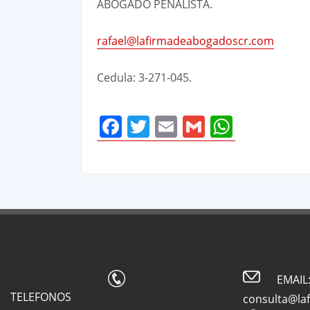
ABOGADO PENALISTA.
rafael@lafirmadeabogadoscr.com
Cedula: 3-271-045.
Facebook
Twitter
Email
Gmail
Whats
EMAIL
TELEFONOS
consulta@la