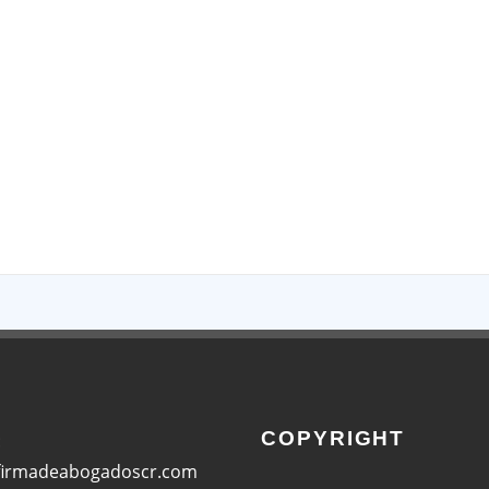
App
COPYRIGHT
:
firmadeabogadoscr.com