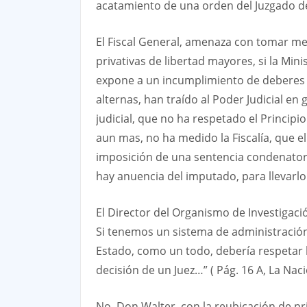
acatamiento de una orden del Juzgado de
El Fiscal General, amenaza con tomar me
privativas de libertad mayores, si la Min
expone a un incumplimiento de deberes y
alternas, han traído al Poder Judicial en
judicial, que no ha respetado el Principi
aun mas, no ha medido la Fiscalía, que el
imposición de una sentencia condenator
hay anuencia del imputado, para llevarl
El Director del Organismo de Investigació
Si tenemos un sistema de administración
Estado, como un todo, debería respetar l
decisión de un Juez…” ( Pág. 16 A, La Nac
No, Don Walter, con la reubicación de pr