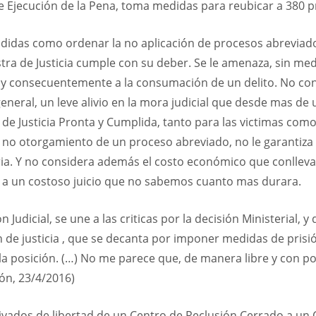
 Ejecución de la Pena, toma medidas para reubicar a 380 pr
didas como ordenar la no aplicación de procesos abreviado
istra de Justicia cumple con su deber. Se le amenaza, sin med
 consecuentemente a la consumación de un delito. No consi
 general, un leve alivio en la mora judicial que desde mas d
o de Justicia Pronta y Cumplida, tanto para las victimas co
 no otorgamiento de un proceso abreviado, no le garantiza al
ia. Y no considera además el costo económico que conllev
o a un costoso juicio que no sabemos cuanto mas durara.
n Judicial, se une a las criticas por la decisión Ministerial
 de justicia , que se decanta por imponer medidas de prisi
a posición. (…) No me parece que, de manera libre y con poc
ión, 23/4/2016)
ivados de libertad de un Centro de Reclusión Cerrado a un 