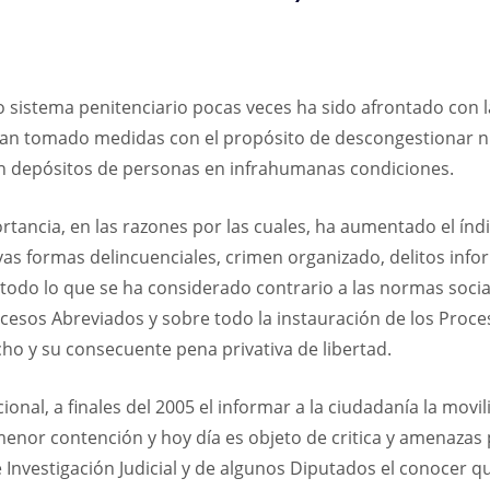
sistema penitenciario pocas veces ha sido afrontado con la
e han tomado medidas con el propósito de descongestionar n
en depósitos de personas en infrahumanas condiciones.
rtancia, en las razones por las cuales, ha aumentado el índi
vas formas delincuenciales, crimen organizado, delitos info
r todo lo que se ha considerado contrario a las normas socia
cesos Abreviados y sobre todo la instauración de los Proc
ho y su consecuente pena privativa de libertad.
cional, a finales del 2005 el informar a la ciudadanía la mov
menor contención y hoy día es objeto de critica y amenazas p
Investigación Judicial y de algunos Diputados el conocer que