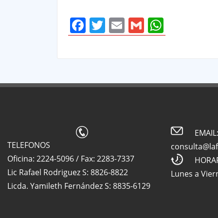
Facebook
Twitter
Email
Gmail
Whats
EMAIL
TELEFONOS
consulta@la
Oficina: 2224-5096 / Fax: 2283-7337
HORA
Lic Rafael Rodriguez S: 8826-8822
Lunes a Vier
Licda. Yamileth Fernández S: 8835-6129