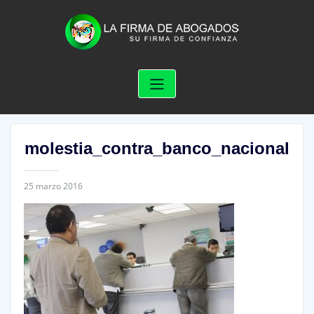
Skip
to
content
molestia_contra_banco_nacional
25 marzo 2016