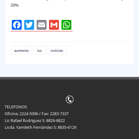
20%.
Facebook
Twitter
Email
Gmail
WhatsApp
aumento
luz
noticias
TELEFONOS
Oficina: 2224-5096 / Fax: 2283-7337
Lic Rafael Rodriguez S: 8826-8822
Licda. Yamileth Fernández S: 8835-6129