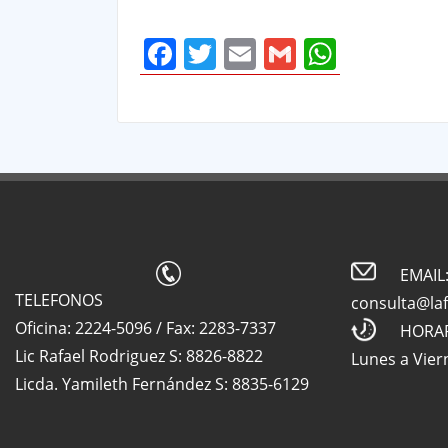
Facebook
Twitter
Email
Gmail
Whats
EMAIL
TELEFONOS
consulta@la
Oficina: 2224-5096 / Fax: 2283-7337
HORA
Lic Rafael Rodriguez S: 8826-8822
Lunes a Vier
Licda. Yamileth Fernández S: 8835-6129