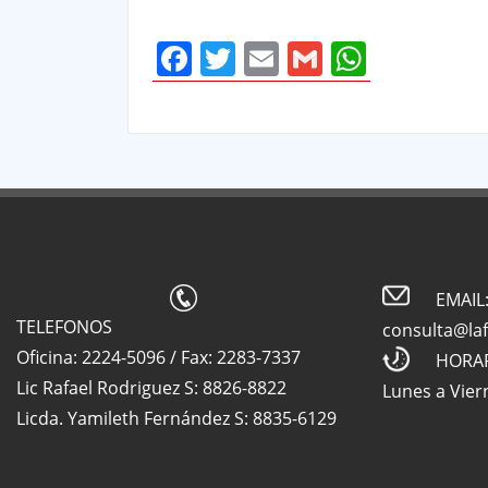
Facebook
Twitter
Email
Gmail
Whats
EMAIL
TELEFONOS
consulta@la
Oficina: 2224-5096 / Fax: 2283-7337
HORA
Lic Rafael Rodriguez S: 8826-8822
Lunes a Vier
Licda. Yamileth Fernández S: 8835-6129