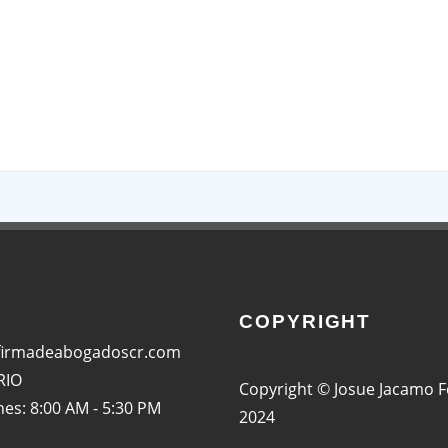
App
COPYRIGHT
:
firmadeabogadoscr.com
RIO
Copyright © Josue Jacamo 
nes: 8:00 AM - 5:30 PM
2024