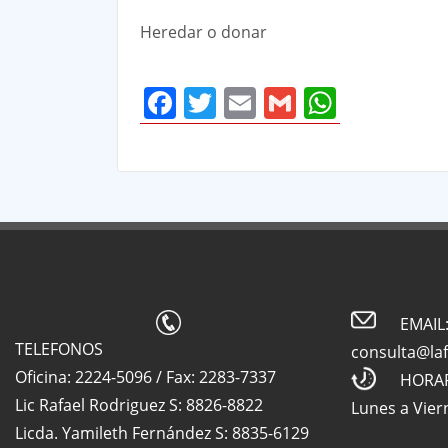
Heredar o donar
Facebook
Twitter
Email
Gmail
Whats
EMAIL
TELEFONOS
consulta@la
Oficina: 2224-5096 / Fax: 2283-7337
HORA
Lic Rafael Rodriguez S: 8826-8822
Lunes a Vier
Licda. Yamileth Fernández S: 8835-6129