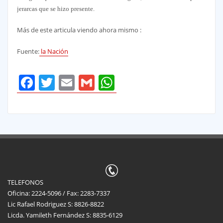
jerarcas que se hizo presente.
Más de este articula viendo ahora mismo :
Fuente:
la Nación
Facebook
Twitter
Email
Gmail
WhatsApp
TELEFONOS
Oficina: 2224-5096 / Fax: 2283-7337
Lic Rafael Rodriguez S: 8826-8822
Licda. Yamileth Fernández S: 8835-6129